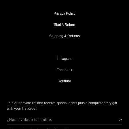
Privacy Policy
Start A Return
Shipping & Returns
Instagram
Facebook
Youtube
Join our private list and receive special offers plus a complimentary gift
with your first order.
>
Sign Up for Our Newsletter:
NEWSLETTER