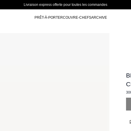
Livraison express offerte pour toutes les commandes
PRÊT-À-PORTER
COUVRE-CHEFS
ARCHIVE
B
C
30