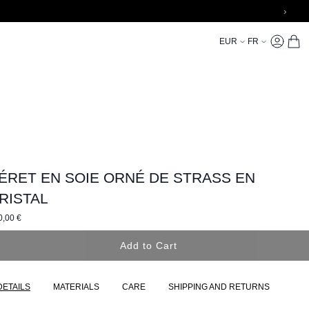
›
Currency
Language
EUR
FR
My Accoun
Actual
ÉRET EN SOIE ORNÉ DE STRASS EN
RISTAL
0,00 €
Add to Cart
DETAILS
MATERIALS
CARE
SHIPPING AND RETURNS