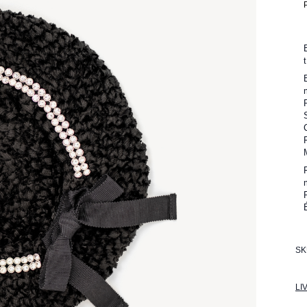
SK
LI