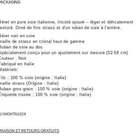
PACKAGING
Béret en pure soie italienne, tricoté ajouré – léger et délicatement
texturé. Orné de fins strass et d'un ruban de soie à l'arrière.
Béret noir en soie
maille de strass en cristal haut de gamme
Ruban de soie au dos
Spécialement conçu pour un ajustement sur mesure (52-58 cm)
Couleur : Noir
Fabriqué en Italie
Matériels:
Fils : 100 % soie (origine : Italie)
maille strass (Origine : Italie)
Ruban gros-grain : 100 % soie (origine : Italie)
Étiquette tissée : 100 % soie (origine : Italie)
U:
NIGHTA1024
VRAISON ET RETOURS GRATUITS