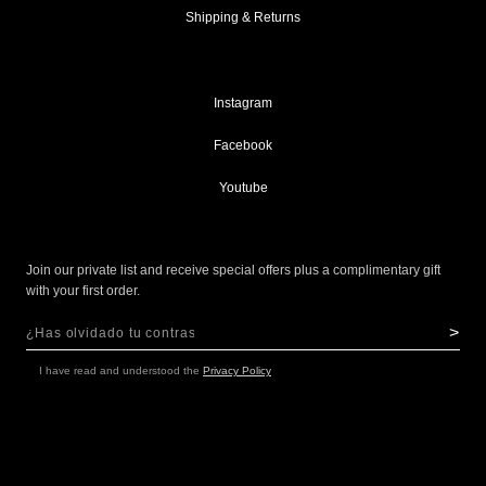
Shipping & Returns
Instagram
Facebook
Youtube
Join our private list and receive special offers plus a complimentary gift
with your first order.
>
Sign Up for Our Newsletter:
NEWSLETTER
I have read and understood the
Privacy Policy