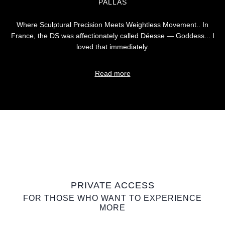
PALLAS
Where Sculptural Precision Meets Weightless Movement.. In
France, the DS was affectionately called Déesse — Goddess... I
loved that immediately.
Read more
PRIVATE ACCESS
FOR THOSE WHO WANT TO EXPERIENCE
MORE