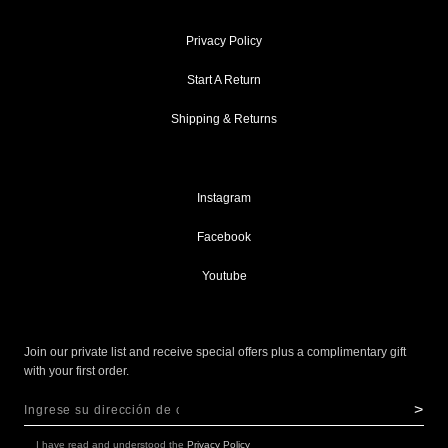
Privacy Policy
Start A Return
Shipping & Returns
Instagram
Facebook
Youtube
Join our private list and receive special offers plus a complimentary gift
with your first order.
>
Sign Up for Our Newsletter:
NEWSLETTER
I have read and understood the
Privacy Policy