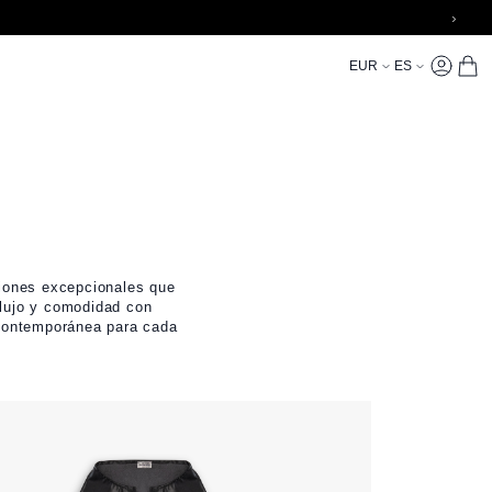
›
Currency
Language
EUR
ES
My Accoun
CARR
ciones excepcionales que
 lujo y comodidad con
 contemporánea para cada