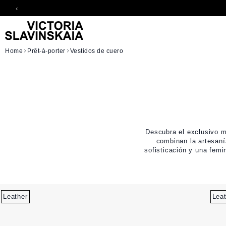
‹
Skip to Content
Home
Prêt-à-porter
Vestidos de cuero
Descubra el exclusivo m
combinan la artesaní
sofisticación y una fem
Leather
Lea