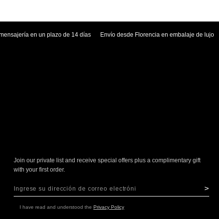
mensajería en un plazo de 14 días
Envío desde Florencia en embalaje de lujo
Join our private list and receive special offers plus a complimentary gift
with your first order.
>
Sign Up for Our Newsletter:
NEWSLETTER
I have read and understood the
Privacy Policy