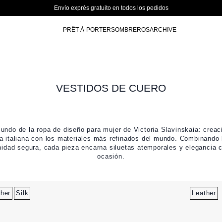
Envío exprés gratuito en todos los pedidos
PRÊT-À-PORTER
SOMBREROS
ARCHIVE
VESTIDOS DE CUERO
undo de la ropa de diseño para mujer de Victoria Slavinskaia: crea
a italiana con los materiales más refinados del mundo. Combinando
inidad segura, cada pieza encarna siluetas atemporales y elegancia
ocasión.
ther
Silk
Leather