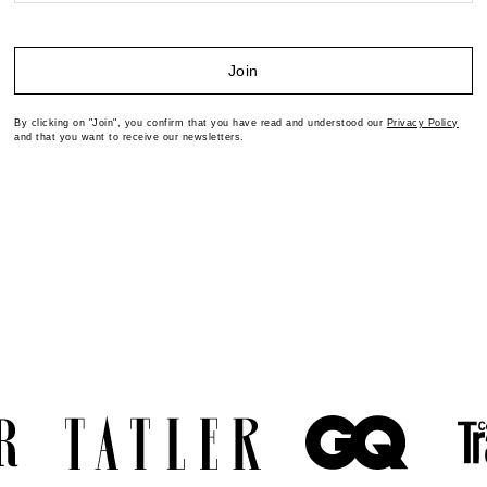
Join
By clicking on "Join", you confirm that you have read and understood our
Privacy Policy
and that you want to receive our newsletters.