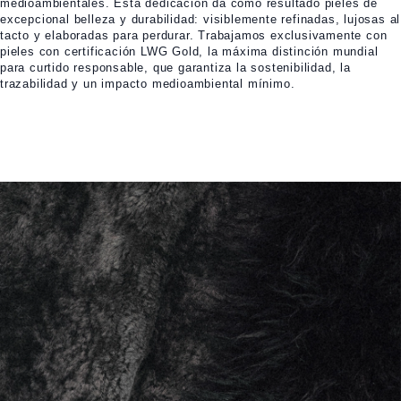
medioambientales. Esta dedicación da como resultado pieles de
excepcional belleza y durabilidad: visiblemente refinadas, lujosas al
tacto y elaboradas para perdurar. Trabajamos exclusivamente con
pieles con certificación LWG Gold, la máxima distinción mundial
para curtido responsable, que garantiza la sostenibilidad, la
trazabilidad y un impacto medioambiental mínimo.