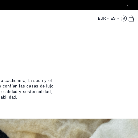
›
Currency
Language
EUR
ES
My Accoun
CARR
a cachemira, la seda y el
 confían las casas de lujo
 calidad y sostenibilidad,
abilidad.