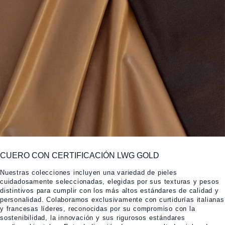
CUERO CON CERTIFICACIÓN LWG GOLD
Nuestras colecciones incluyen una variedad de pieles
cuidadosamente seleccionadas, elegidas por sus texturas y pesos
distintivos para cumplir con los más altos estándares de calidad y
personalidad. Colaboramos exclusivamente con curtidurías italianas
y francesas líderes, reconocidas por su compromiso con la
sostenibilidad, la innovación y sus rigurosos estándares