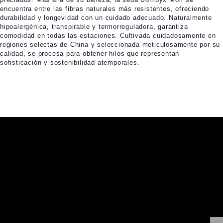
encuentra entre las fibras naturales más resistentes, ofreciendo
durabilidad y longevidad con un cuidado adecuado. Naturalmente
hipoalergénica, transpirable y termorreguladora, garantiza
comodidad en todas las estaciones. Cultivada cuidadosamente en
regiones selectas de China y seleccionada meticulosamente por su
calidad, se procesa para obtener hilos que representan
sofisticación y sostenibilidad atemporales.