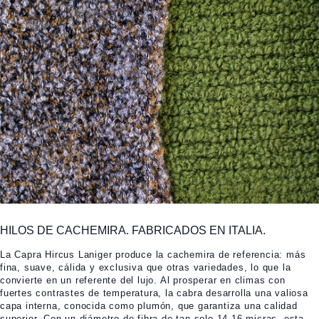
HILOS DE CACHEMIRA. FABRICADOS EN ITALIA.
La Capra Hircus Laniger produce la cachemira de referencia: más
fina, suave, cálida y exclusiva que otras variedades, lo que la
convierte en un referente del lujo. Al prosperar en climas con
fuertes contrastes de temperatura, la cabra desarrolla una valiosa
capa interna, conocida como plumón, que garantiza una calidad
superior. Con un diámetro de fibra de tan solo 14-16 micras, esta